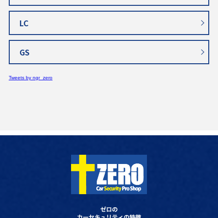
LC
GS
Tweets by ngr_zero