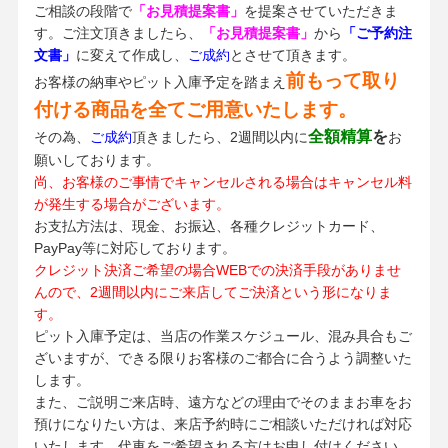
ご相談の段階で
「お見積提案書」
を提案させていただきま
す。ご注文頂きましたら、
「お見積提案書」
から
「ご予約注
文書」
に変えて作成し、
ご成約
とさせて頂きます。
前もって取り
お客様の納車やピット入庫予定を踏まえ
付ける商品を全てご用意いたします。
全額精算
を
その為、
ご成約
頂きましたら、2週間以内に
お
願いしております。
尚、お客様のご事情でキャンセルされる場合はキャンセル料
が発生する場合がございます。
お支払方法は、現金、お振込、各種クレジットカード、
PayPay等に対応しております。
クレジット決済ご希望の場合WEBでの決済手段がありませ
んので、2週間以内にご来店してご決済という形になりま
す。
ピット入庫予定は、当店の作業スケジュール、混み具合もご
ざいますが、できる限りお客様のご都合に合うよう調整いた
します。
また、ご説明ご来店時、遠方などの理由でそのままお車をお
預けになりたい方は、来店予約時にご相談いただければ対応
いたします。代車をご希望される方はお申し付けください。