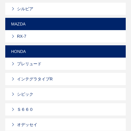
シルビア
MAZDA
RX-7
HONDA
プレリュード
インテグラタイプR
シビック
Ｓ６６０
オデッセイ