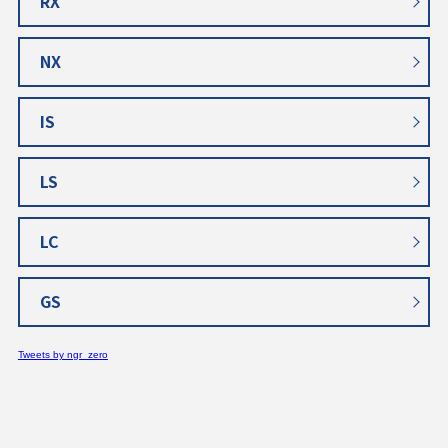
RX
NX
IS
LS
LC
GS
Tweets by ngr_zero