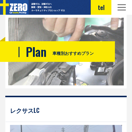
盗難ゼロ、誤報ゼロへ
tel
静岡・愛知・神奈川の
カーセキュリティプロショップ ゼロ
Plan
車種別おすすめプラン
レクサスLC