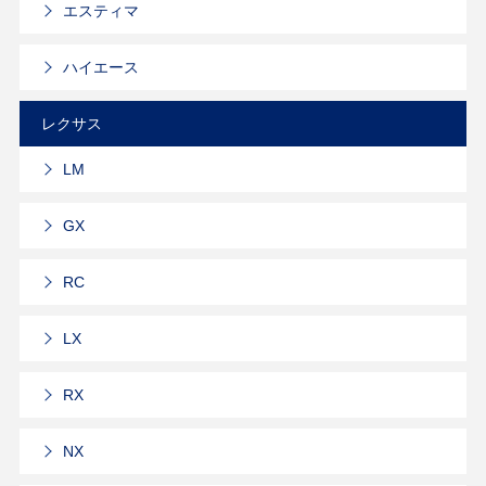
エスティマ
ハイエース
レクサス
LM
GX
RC
LX
RX
NX