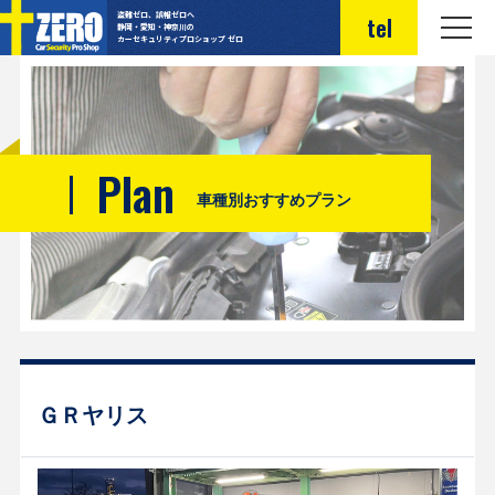
盗難ゼロ、誤報ゼロへ
tel
静岡・愛知・神奈川の
カーセキュリティプロショップ ゼロ
Plan
車種別おすすめプラン
ＧＲヤリス