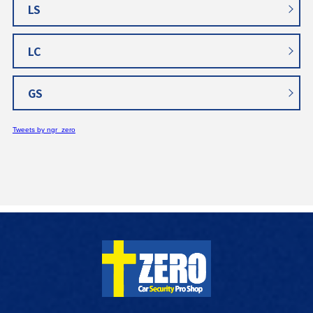
LS
LC
GS
Tweets by ngr_zero