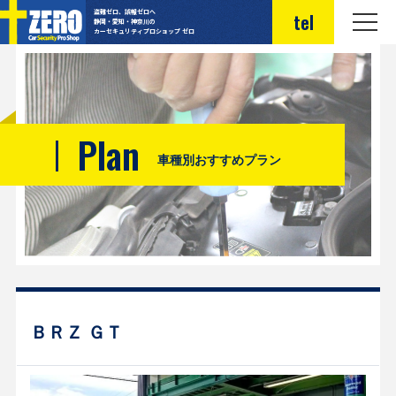
盗難ゼロ、誤報ゼロへ
tel
静岡・愛知・神奈川の
カーセキュリティプロショップ ゼロ
Plan
車種別おすすめプラン
ＢＲＺ ＧＴ