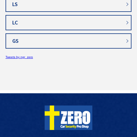
LS
LC
GS
Tweets by ngr_zero