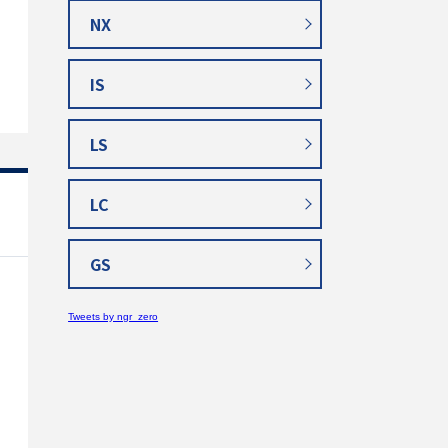
NX
IS
LS
LC
GS
Tweets by ngr_zero