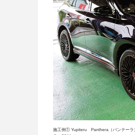
施工例① Yupiteru Panthera（パン