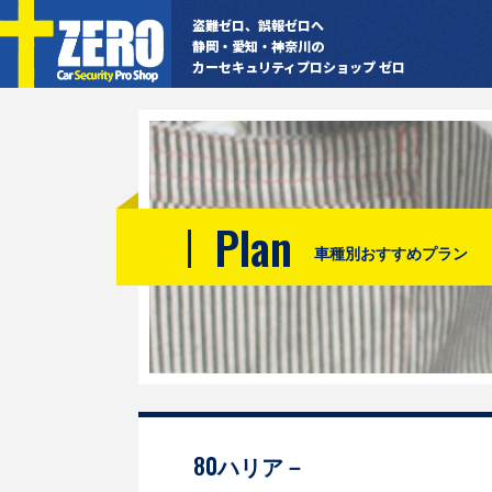
盗難ゼロ、誤報ゼロへ
静岡・愛知・神奈川の
カーセキュリティプロショップ ゼロ
Plan
車種別おすすめプラン
80ハリア－