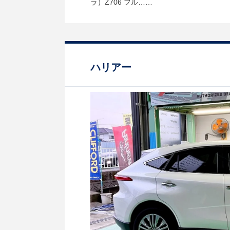
ラ）Z706 フル……
ハリアー