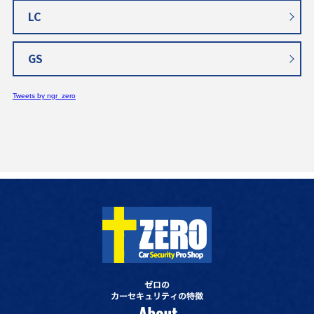
LC
GS
Tweets by ngr_zero