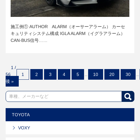
施工例① AUTHOR ALARM（オーサーアラーム） カーセ
キュリティシステム構成 IGLA ALARM（イグラアラーム）
CAN-BUS信号……
1 /
56
1
2
3
4
5
10
20
30
...
...
後 »
TOYOTA
VOXY