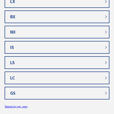
LX
RX
NX
IS
LS
LC
GS
Tweets by ngr_zero