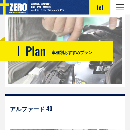
盗難ゼロ、誤報ゼロへ
tel
静岡・愛知・神奈川の
カーセキュリティプロショップ ゼロ
Plan
車種別おすすめプラン
アルファード 40