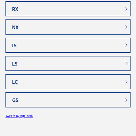
RX
NX
IS
LS
LC
GS
Tweets by ngr_zero