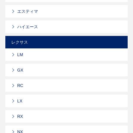
エスティマ
ハイエース
レクサス
LM
GX
RC
LX
RX
NX