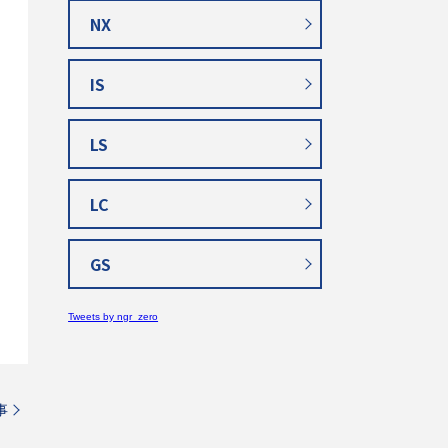
NX
IS
LS
LC
GS
Tweets by ngr_zero
事