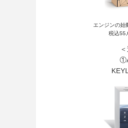
エンジンの始
税込55
＜
①
KEY