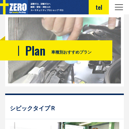
盗難ゼロ、誤報ゼロへ
tel
静岡・愛知・神奈川の
カーセキュリティプロショップ ゼロ
Plan
車種別おすすめプラン
シビックタイプＲ