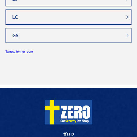
LC
GS
Tweets by ngr_zero