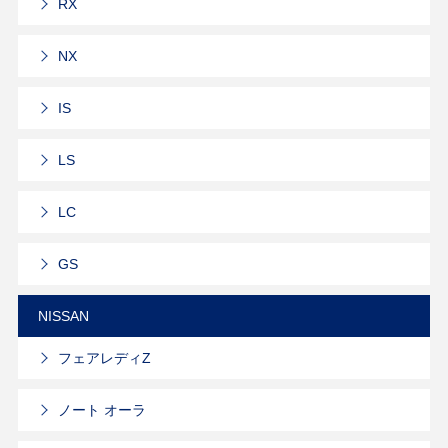
RX
NX
IS
LS
LC
GS
NISSAN
フェアレディZ
ノート オーラ