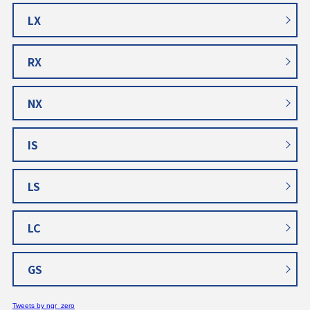
LX
RX
NX
IS
LS
LC
GS
Tweets by ngr_zero