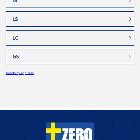
IS
LS
LC
GS
Tweets by ngr_zero