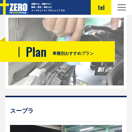
盗難ゼロ、誤報ゼロへ
tel
静岡・愛知・神奈川の
カーセキュリティプロショップ ゼロ
Plan
車種別おすすめプラン
スープラ