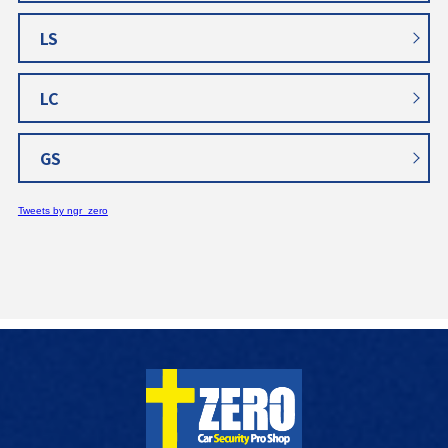
LS
LC
GS
Tweets by ngr_zero