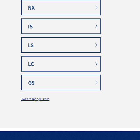
NX
IS
LS
LC
GS
Tweets by ngr_zero