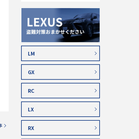
LM
GX
RC
LX
事
RX