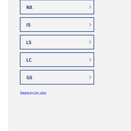
NX
IS
LS
LC
GS
Tweets by ngr_zero