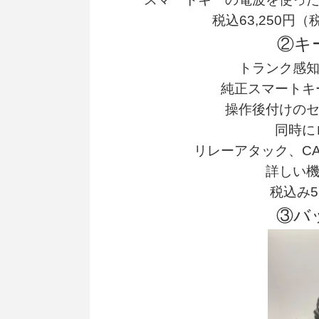
税込63,250円
②キ
トランク感
純正スマートキ
操作後付けの
同時に
リレーアタック、CA
詳しい
税込み5５
③バ