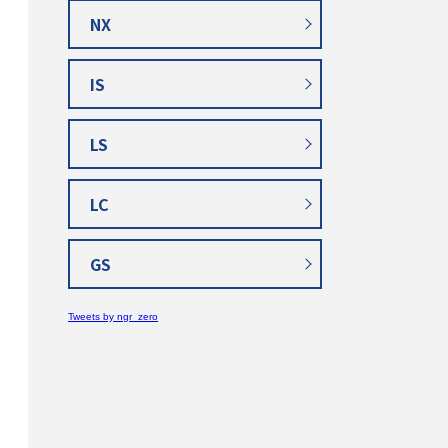
NX
IS
LS
LC
GS
Tweets by ngr_zero