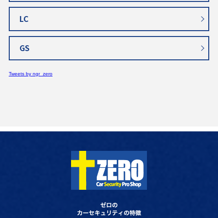
LC
GS
Tweets by ngr_zero