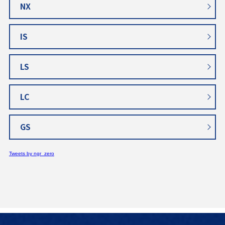
NX
IS
LS
LC
GS
Tweets by ngr_zero