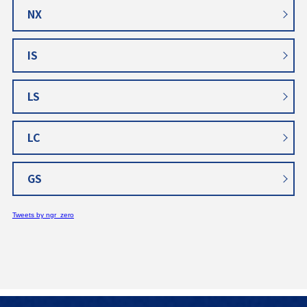
NX
IS
LS
LC
GS
Tweets by ngr_zero