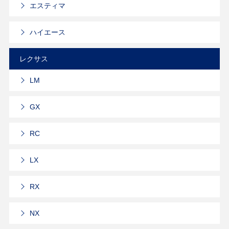
エスティマ
ハイエース
レクサス
LM
GX
RC
LX
RX
NX