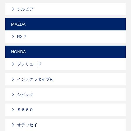
シルビア
MAZDA
RX-7
HONDA
プレリュード
インテグラタイプR
シビック
Ｓ６６０
オデッセイ