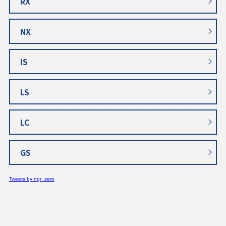
RX
NX
IS
LS
LC
GS
Tweets by ngr_zero