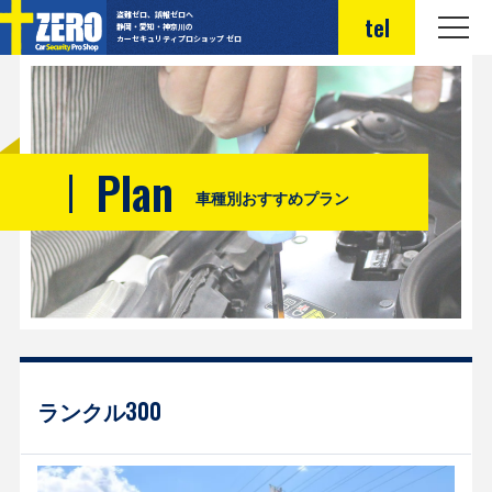
盗難ゼロ、誤報ゼロへ
tel
静岡・愛知・神奈川の
カーセキュリティプロショップ ゼロ
Plan
車種別おすすめプラン
ランクル300