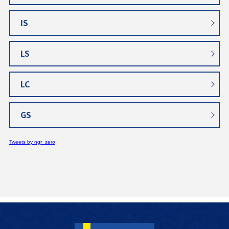
IS
LS
LC
GS
Tweets by ngr_zero