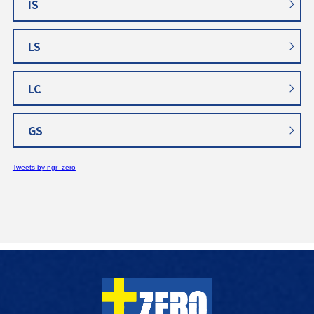
IS
LS
LC
GS
Tweets by ngr_zero