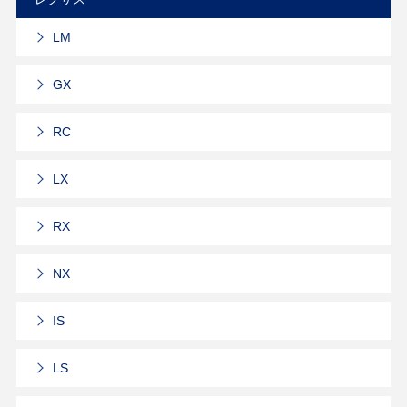
LM
GX
RC
LX
RX
NX
IS
LS