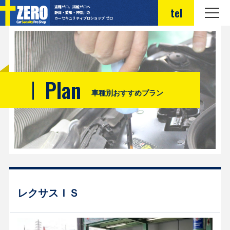
盗難ゼロ、誤報ゼロへ
tel
静岡・愛知・神奈川の
カーセキュリティプロショップ ゼロ
Plan
車種別おすすめプラン
レクサスＩＳ