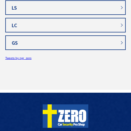
LS
LC
GS
Tweets by ngr_zero