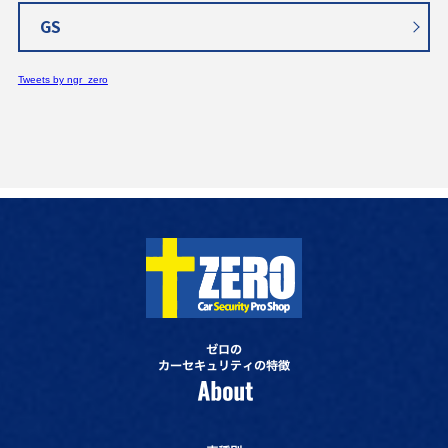
GS
Tweets by ngr_zero