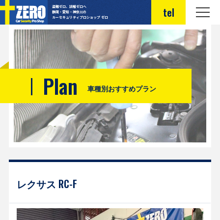
盗難ゼロ、誤報ゼロへ
tel
静岡・愛知・神奈川の
カーセキュリティプロショップ ゼロ
Plan
車種別おすすめプラン
レクサス RC-F