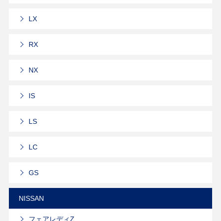
LX
RX
NX
IS
LS
LC
GS
NISSAN
フェアレディZ