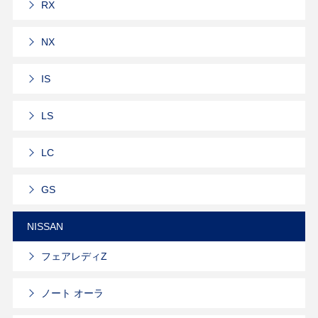
RX
NX
IS
LS
LC
GS
NISSAN
フェアレディZ
ノート オーラ