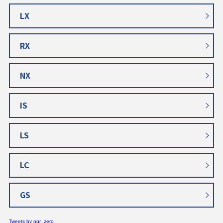
LX
RX
NX
IS
LS
LC
GS
Tweets by ngr_zero