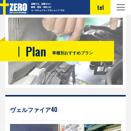
盗難ゼロ、誤報ゼロへ
tel
静岡・愛知・神奈川の
カーセキュリティプロショップ ゼロ
Plan
車種別おすすめプラン
ヴェルファイア40