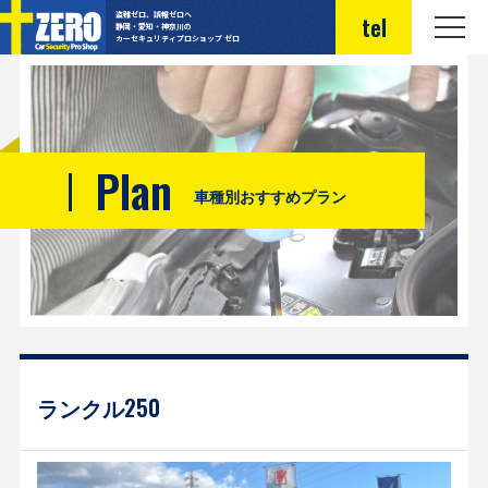
盗難ゼロ、誤報ゼロへ
tel
静岡・愛知・神奈川の
カーセキュリティプロショップ ゼロ
Plan
車種別おすすめプラン
ランクル250