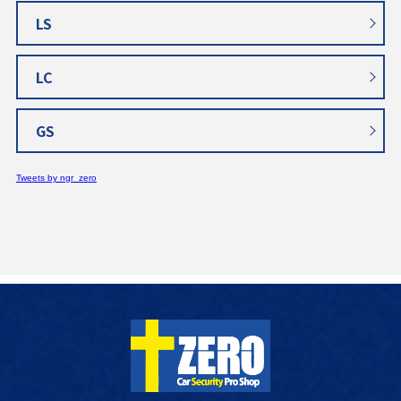
LS
LC
GS
Tweets by ngr_zero