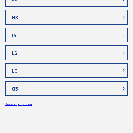
NX
IS
LS
LC
GS
Tweets by ngr_zero