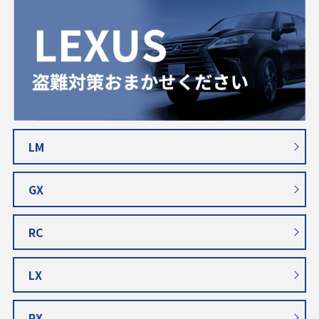
LM
GX
RC
LX
RX