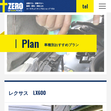
盗難ゼロ、誤報ゼロへ
tel
静岡・愛知・神奈川の
カーセキュリティプロショップ ゼロ
Plan
車種別おすすめプラン
レクサス LX600