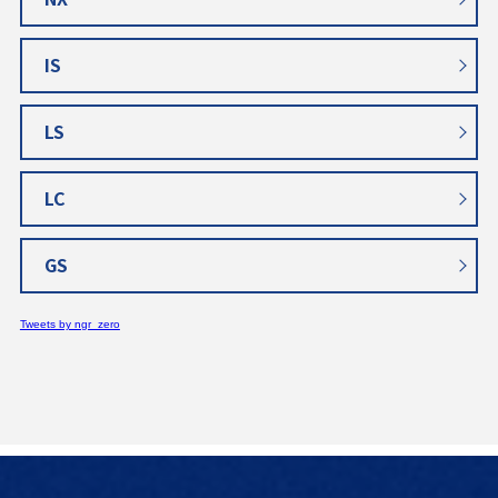
IS
LS
LC
GS
Tweets by ngr_zero