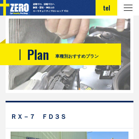
盗難ゼロ、誤報ゼロへ
tel
静岡・愛知・神奈川の
カーセキュリティプロショップ ゼロ
Plan
車種別おすすめプラン
ＲＸ－７ ＦＤ３Ｓ