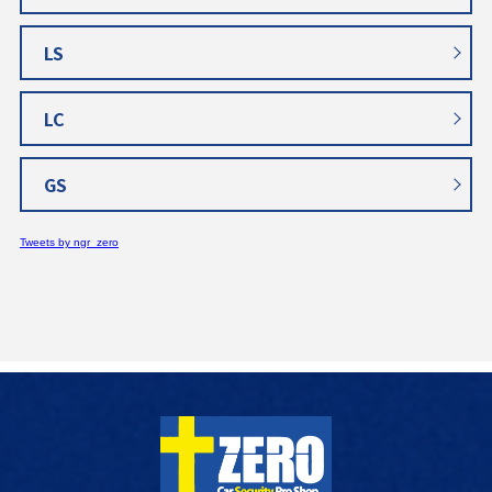
LS
LC
GS
Tweets by ngr_zero