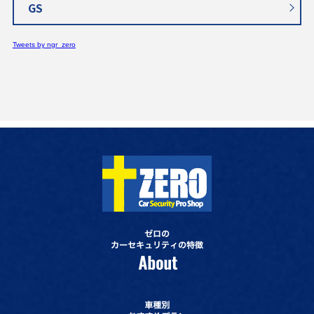
GS
Tweets by ngr_zero