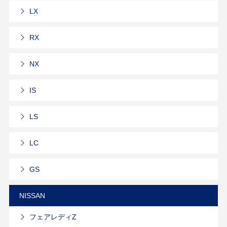
LX
RX
NX
IS
LS
LC
GS
NISSAN
フェアレディZ