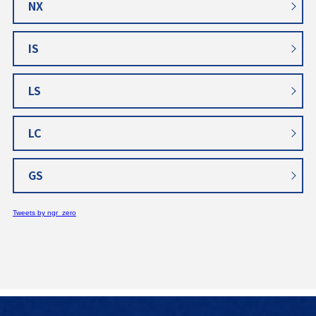
NX
IS
LS
LC
GS
Tweets by ngr_zero