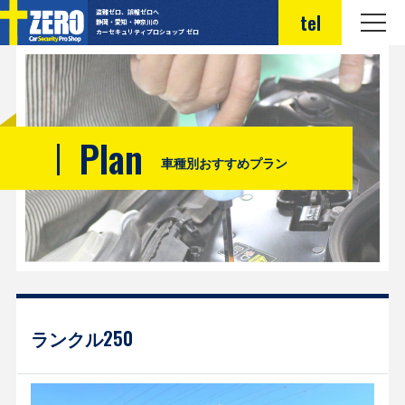
盗難ゼロ、誤報ゼロへ
tel
静岡・愛知・神奈川の
カーセキュリティプロショップ ゼロ
Plan
車種別おすすめプラン
ランクル250