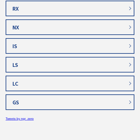
RX
NX
IS
LS
LC
GS
Tweets by ngr_zero