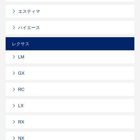
エスティマ
ハイエース
レクサス
LM
GX
RC
LX
RX
NX